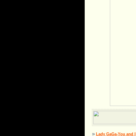
Lady GaGa-You and I