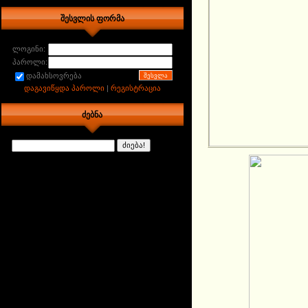
შესვლის ფორმა
ლოგინი:
პაროლი:
დამახსოვრება
დაგავიწყდა პაროლი
|
რეგისტრაცია
ძებნა