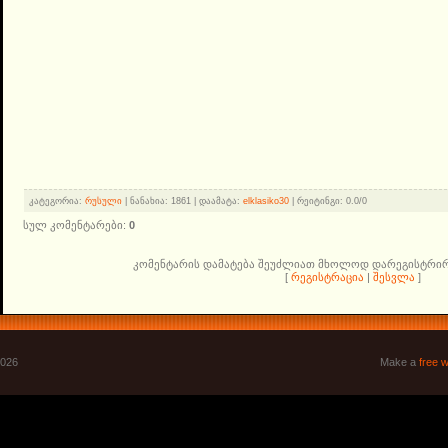
კატეგორია
:
რუსული
|
ნანახია
: 1861 |
დაამატა
:
elklasiko30
|
რეიტინგი
:
0.0
/
0
სულ კომენტარები
:
0
კომენტარის დამატება შეუძლიათ მხოლოდ დარეგისტრი
[
რეგისტრაცია
|
შესვლა
]
2026
Make a
free w