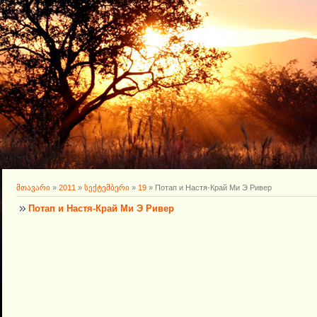
მთავარი
»
2011
»
სექტემბერი
»
19
» Потап и Настя-Край Ми Э Ривер
Потап и Настя-Край Ми Э Ривер