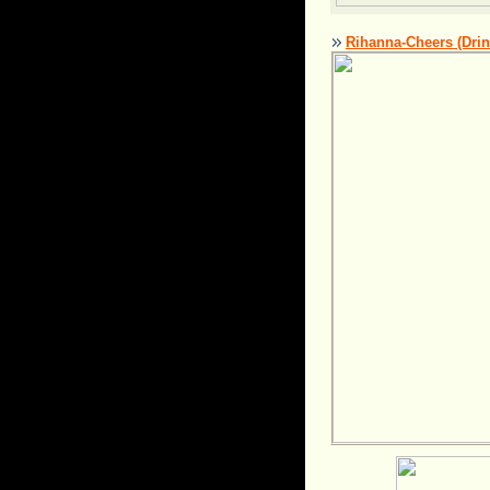
Rihanna-Cheers (Drin